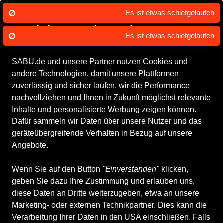
Es ist etwas schiefgelaufen
Wir nutzen Cookies um unsere Dienste
zu erbringen und zu verbessern.
Datenschutz - Sie entscheiden!
SABU.de und unsere Partner nutzen Cookies und
andere Technologien, damit unsere Plattformen
zuverlässig und sicher laufen, wir die Performance
nachvollziehen und Ihnen in Zukunft möglichst relevante
Inhalte und personalisierte Werbung zeigen können.
Dafür sammeln wir Daten über unsere Nutzer und das
geräteübergreifende Verhalten in Bezug auf unsere
Angebote.
Wenn Sie auf den Button
"Einverstanden"
klicken,
geben Sie dazu Ihre Zustimmung und erlauben uns,
diese Daten an Dritte weiterzugeben, etwa an unsere
Top Kategorien
Marketing- oder externen Technikpartner. Dies kann die
Verarbeitung Ihrer Daten in den USA einschließen. Falls
Damenschuhe